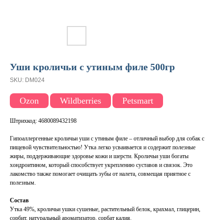
Уши кроличьи с утиным филе 500гр
SKU:
DM024
Ozon
Wildberries
Petsmart
Штрихкод: 4680089432198
Гипоаллергенные кроличьи уши с утиным филе – отличный выбор для собак с
пищевой чувствительностью! Утка легко усваивается и содержит полезные
жиры, поддерживающие здоровье кожи и шерсти. Кроличьи уши богаты
хондроитином, который способствует укреплению суставов и связок. Это
лакомство также помогает очищать зубы от налета, совмещая приятное с
полезным.
Состав
Утка 49%, кроличьи ушки сушеные, растительный белок, крахмал, глицерин,
сорбит, натуральный ароматизатор, сорбат калия.