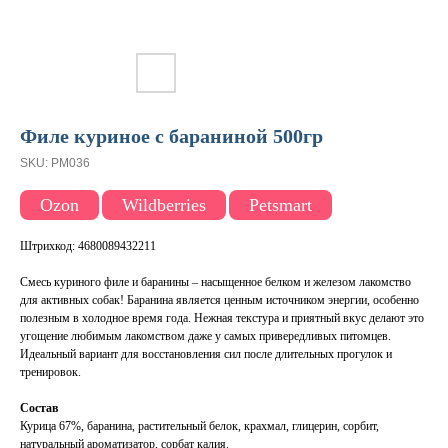
Филе куриное с бараниной 500гр
SKU:
PM036
Ozon
Wildberries
Petsmart
Штрихкод: 4680089432211
Смесь куриного филе и баранины – насыщенное белком и железом лакомство
для активных собак! Баранина является ценным источником энергии, особенно
полезным в холодное время года. Нежная текстура и приятный вкус делают это
угощение любимым лакомством даже у самых привередливых питомцев.
Идеальный вариант для восстановления сил после длительных прогулок и
тренировок.
Состав
Курица 67%, баранина, растительный белок, крахмал, глицерин, сорбит,
натуральный ароматизатор, сорбат калия.