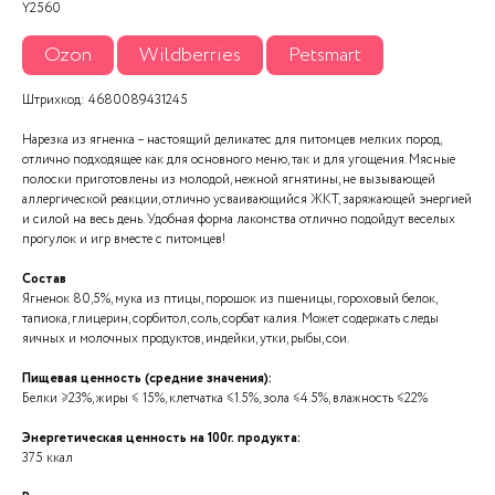
Y2560
Ozon
Wildberries
Petsmart
Штрихкод: 4680089431245
Нарезка из ягненка – настоящий деликатес для питомцев мелких пород,
отлично подходящее как для основного меню, так и для угощения. Мясные
полоски приготовлены из молодой, нежной ягнятины, не вызывающей
аллергической реакции, отлично усваивающийся ЖКТ, заряжающей энергией
и силой на весь день. Удобная форма лакомства отлично подойдут веселых
прогулок и игр вместе с питомцев!
Состав
Ягненок 80,5%, мука из птицы, порошок из пшеницы, гороховый белок,
тапиока, глицерин, сорбитол, соль, сорбат калия. Может содержать следы
яичных и молочных продуктов, индейки, утки, рыбы, сои.
Пищевая ценность (средние значения):
Белки ≥23%, жиры ≤ 15%, клетчатка ≤1.5%, зола ≤4.5%, влажность ≤22%
Энергетическая ценность на 100г. продукта:
375 ккал